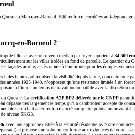
arœul
du Quesne à Marcq-en-Baroeul. Bâti renforcé, cornières anti-dégondage et 
Marcq-en-Baroeul ?
ropole lilloise, avec un revenu médian par foyer supérieur à
34 500 eu
culièrement sur les villas isolées en fond de parcelle. Le quartier du 
es façades arrière, accès rapide à l’autoroute pour les équipes venues de 
es haies hautes qui réduisent la visibilité depuis la rue, concentre une
s des années 1925-1940, n’opposent qu’une résistance limitée à un force
mposant à l’intrus un temps de travail incompatible avec la discrétion qu’
es du Quesne. La
certification A2P BP2 délivrée par le CNPP
garantit
élai dépasse très largement le temps qu’un cambrioleur accepte de consa
mentaires : un bâti acier renforcé ancré sur quatre points, un ouvrant à 
ng de niveau SKG3.
86
avec une approche dédiée à la sécurité résidentielle. Notre conducteur 
dépassant) et propose une solution conforme aux exigences de votre assu