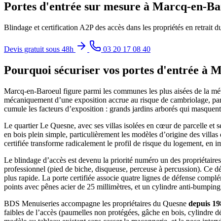
Portes d'entrée sur mesure à Marcq-en-B
Blindage et certification A2P des accès dans les propriétés en retrait 
Devis gratuit sous 48h
03 20 17 08 40
Pourquoi sécuriser vos portes d'entrée à 
Marcq-en-Baroeul figure parmi les communes les plus aisées de la mét
mécaniquement d’une exposition accrue au risque de cambriolage, parti
cumule les facteurs d’exposition : grands jardins arborés qui masquent l
Le quartier Le Quesne, avec ses villas isolées en cœur de parcelle et s
en bois plein simple, particulièrement les modèles d’origine des villa
certifiée transforme radicalement le profil de risque du logement, en i
Le blindage d’accès est devenu la priorité numéro un des propriétair
professionnel (pied de biche, disqueuse, perceuse à percussion). Ce d
plus rapide. La porte certifiée associe quatre lignes de défense complé
points avec pênes acier de 25 millimètres, et un cylindre anti-bumpi
BDS Menuiseries accompagne les propriétaires du Quesne
depuis 19
faibles de l’accès (paumelles non protégées, gâche en bois, cylindre 