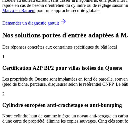
modèle au tableau existant sans casser la maçonnerie, et la pose interv
rapide en cas de besoin d’entretien du cylindre ou de réglage saison
Marcq-en-Baroeul
pour une approche sécurité globale.
Demander un diagnostic gratuit
Nos solutions portes d'entrée adaptées à 
Des réponses concrètes aux contraintes spécifiques du bâti local
1
Certification A2P BP2 pour villas isolées du Quesne
Les propriétés du Quesne sont implantées en fond de parcelle, souvent m
(pied de biche, perceuse, disqueuse) selon le référentiel CNPP. Le bâti
2
Cylindre européen anti-crochetage et anti-bumping
Notre cylindre haut de gamme intègre un noyau anti-perçage en carbure
d'une carte de propriété, élimine les copies sauvages. Cinq clés sont fo