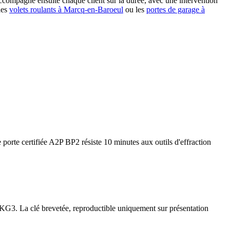
 accompagne ensuite chaque client sur la durée, avec une intervention
les
volets roulants à Marcq-en-Baroeul
ou les
portes de garage à
 porte certifiée A2P BP2 résiste 10 minutes aux outils d'effraction
 SKG3. La clé brevetée, reproductible uniquement sur présentation