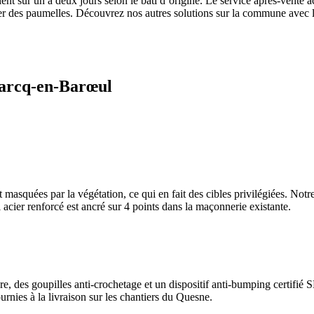
ient sur un à deux jours selon le bâti d’origine. Le service après-vente
nier des paumelles. Découvrez nos autres solutions sur la commune avec 
Marcq-en-Barœul
asquées par la végétation, ce qui en fait des cibles privilégiées. Notre
 acier renforcé est ancré sur 4 points dans la maçonnerie existante.
, des goupilles anti-crochetage et un dispositif anti-bumping certifié
urnies à la livraison sur les chantiers du Quesne.