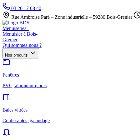
03 20 17 08 40
Rue Ambroise Paré – Zone industrielle – 59280 Bois-Grenier
Qui sommes-nous ?
Nos produits
Fenêtres
PVC, aluminium, bois
Baies vitrées
Coulissantes, galandage