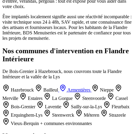
d'entrée, vérandas, pergolas : tout est exposé pour vous aider dans
votre choix.
Être implantés localement signifie aussi une réactivité incomparable :
visite technique sous 24 à 48h, SAV rapide, et une connaissance fine
des artisans et fournisseurs locaux. Pour les habitants de la Flandre
Intérieure, BDS Menuiseries est le partenaire de confiance pour tous
les projets de menuiserie.
Nos communes d'intervention en Flandre
Intérieure
De Bois-Grenier à Hazebrouck, nous couvrons toute la Flandre
Intérieure et la vallée de la Lys
Hazebrouck
Bailleul
Armentières
Nieppe
Merville
Estaires
La Gorgue
Steenvoorde
Cassel
Bois-Grenier
Laventie
Sailly-sur-la-Lys
Fleurbaix
Erquinghem-Lys
Steenwerck
Méteren
Strazeele
Vieux-Berquin
+ communes environnantes