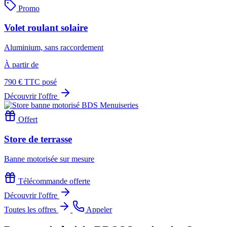
Promo
Volet roulant solaire
Aluminium, sans raccordement
À partir de
790 €
TTC posé
Découvrir l'offre
Offert
Store de terrasse
Banne motorisée sur mesure
Télécommande offerte
Découvrir l'offre
Toutes les offres
Appeler