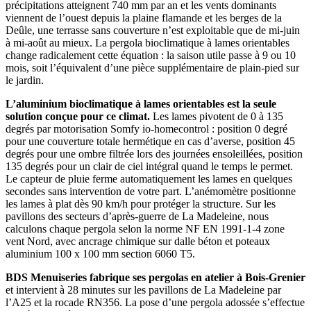
précipitations atteignent 740 mm par an et les vents dominants
viennent de l’ouest depuis la plaine flamande et les berges de la
Deûle, une terrasse sans couverture n’est exploitable que de mi-juin
à mi-août au mieux. La pergola bioclimatique à lames orientables
change radicalement cette équation : la saison utile passe à 9 ou 10
mois, soit l’équivalent d’une pièce supplémentaire de plain-pied sur
le jardin.
L’aluminium bioclimatique à lames orientables est la seule
solution conçue pour ce climat.
Les lames pivotent de 0 à 135
degrés par motorisation Somfy io-homecontrol : position 0 degré
pour une couverture totale hermétique en cas d’averse, position 45
degrés pour une ombre filtrée lors des journées ensoleillées, position
135 degrés pour un clair de ciel intégral quand le temps le permet.
Le capteur de pluie ferme automatiquement les lames en quelques
secondes sans intervention de votre part. L’anémomètre positionne
les lames à plat dès 90 km/h pour protéger la structure. Sur les
pavillons des secteurs d’après-guerre de La Madeleine, nous
calculons chaque pergola selon la norme NF EN 1991-1-4 zone
vent Nord, avec ancrage chimique sur dalle béton et poteaux
aluminium 100 x 100 mm section 6060 T5.
BDS Menuiseries fabrique ses pergolas en atelier à Bois-Grenier
et intervient à 28 minutes sur les pavillons de La Madeleine par
l’A25 et la rocade RN356. La pose d’une pergola adossée s’effectue