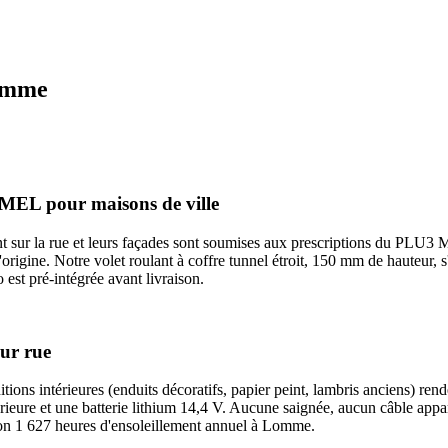
Lomme
MEL pour maisons de ville
sur la rue et leurs façades sont soumises aux prescriptions du PLU3 ME
igine. Notre volet roulant à coffre tunnel étroit, 150 mm de hauteur, s'i
est pré-intégrée avant livraison.
sur rue
ons intérieures (enduits décoratifs, papier peint, lambris anciens) rende
ieure et une batterie lithium 14,4 V. Aucune saignée, aucun câble appar
iron 1 627 heures d'ensoleillement annuel à Lomme.