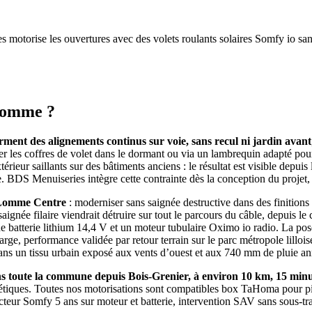
 motorise les ouvertures avec des volets roulants solaires Somfy io s
 Lomme ?
rment des alignements continus sur voie, sans recul ni jardin avant
es coffres de volet dans le dormant ou via un lambrequin adapté pour 
érieur saillants sur des bâtiments anciens : le résultat est visible depui
me. BDS Menuiseries intègre cette contrainte dès la conception du proje
e Lomme Centre
: moderniser sans saignée destructive dans des finitions i
aignée filaire viendrait détruire sur tout le parcours du câble, depuis le
 batterie lithium 14,4 V et un moteur tubulaire Oximo io radio. La pose
harge, performance validée par retour terrain sur le parc métropole lillo
dans un tissu urbain exposé aux vents d’ouest et aux 740 mm de pluie 
 toute la commune depuis Bois-Grenier, à environ 10 km, 15 minut
rgétiques. Toutes nos motorisations sont compatibles box TaHoma pour 
teur Somfy 5 ans sur moteur et batterie, intervention SAV sans sous-tr