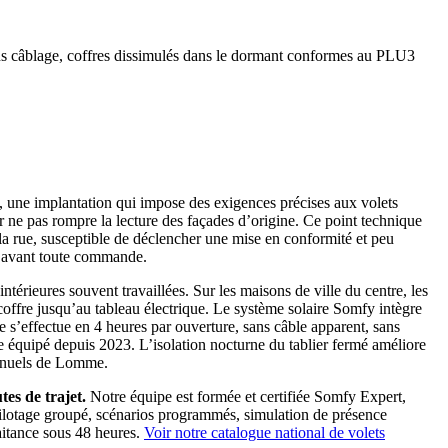
ans câblage, coffres dissimulés dans le dormant conformes au PLU3
, une implantation qui impose des exigences précises aux volets
ne pas rompre la lecture des façades d’origine. Ce point technique
s la rue, susceptible de déclencher une mise en conformité et peu
t, avant toute commande.
ntérieures souvent travaillées. Sur les maisons de ville du centre, les
 coffre jusqu’au tableau électrique. Le système solaire Somfy intègre
 s’effectue en 4 heures par ouverture, sans câble apparent, sans
ise équipé depuis 2023. L’isolation nocturne du tablier fermé améliore
annuels de Lomme.
es de trajet.
Notre équipe est formée et certifiée Somfy Expert,
pilotage groupé, scénarios programmés, simulation de présence
aitance sous 48 heures.
Voir notre catalogue national de volets