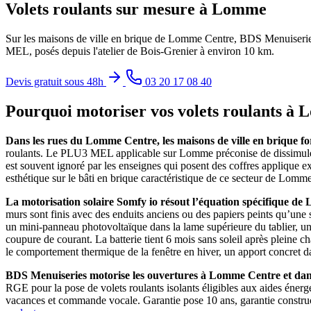
Volets roulants sur mesure à Lomme
Sur les maisons de ville en brique de Lomme Centre, BDS Menuiseries
MEL, posés depuis l'atelier de Bois-Grenier à environ 10 km.
Devis gratuit sous 48h
03 20 17 08 40
Pourquoi motoriser vos volets roulants à
Dans les rues du Lomme Centre, les maisons de ville en brique fo
roulants. Le PLU3 MEL applicable sur Lomme préconise de dissimuler l
est souvent ignoré par les enseignes qui posent des coffres applique ext
esthétique sur le bâti en brique caractéristique de ce secteur de Lom
La motorisation solaire Somfy io résout l’équation spécifique d
murs sont finis avec des enduits anciens ou des papiers peints qu’une s
un mini-panneau photovoltaïque dans la lame supérieure du tablier, une
coupure de courant. La batterie tient 6 mois sans soleil après pleine c
le comportement thermique de la fenêtre en hiver, un apport concret 
BDS Menuiseries motorise les ouvertures à Lomme Centre et dans
RGE pour la pose de volets roulants isolants éligibles aux aides éne
vacances et commande vocale. Garantie pose 10 ans, garantie construc