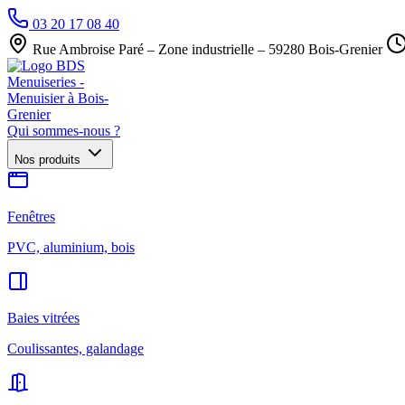
03 20 17 08 40
Rue Ambroise Paré – Zone industrielle – 59280 Bois-Grenier
Qui sommes-nous ?
Nos produits
Fenêtres
PVC, aluminium, bois
Baies vitrées
Coulissantes, galandage