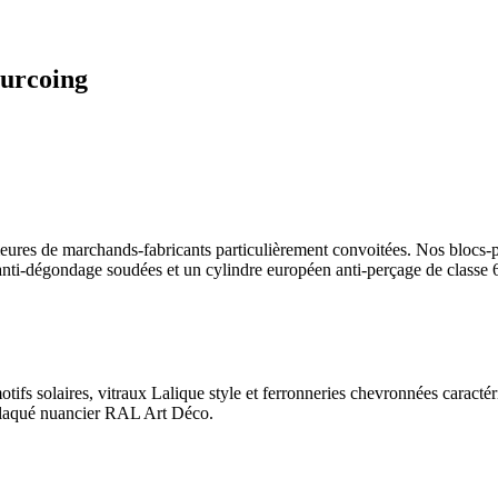
ourcoing
meures de marchands-fabricants particulièrement convoitées. Nos blocs-po
 anti-dégondage soudées et un cylindre européen anti-perçage de classe 
tifs solaires, vitraux Lalique style et ferronneries chevronnées caracté
olaqué nuancier RAL Art Déco.