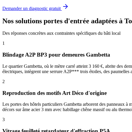
Demander un diagnostic gratuit
Nos solutions portes d'entrée adaptées à T
Des réponses concrètes aux contraintes spécifiques du bâti local
1
Blindage A2P BP3 pour demeures Gambetta
Le quartier Gambetta, où le mètre carré atteint 3 160 €, abrite des de
électriques, intègrent une serrure A2P*** trois étoiles, des paumelles
2
Reproduction des motifs Art Déco d'origine
Les portes des hôtels particuliers Gambetta arborent des panneaux à mo
décors sur âme acier 3 mm avec habillage chêne massif ou alu therm
3
Vitrage feuilleté retardateur d'effraction P5A