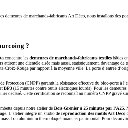
ses demeures de marchands-fabricants Art Déco, nous installons des po
ourcoing ?
ta
concentre les
demeures de marchands-fabricants textiles
bâties en
ers attirent une clientèle aisée mais aussi, statistiquement, davantage de
a-Croix-Rouge par rapport à la moyenne ville. La porte d’entrée d’orig
e Protection (CNPP) garantit la résistance effective du bloc-porte à l’ef
 et
BP3
(15 minutes contre outils électriques lourds). Pour les demeures
ilier déclaré. Cette certification se reconnaît au numéro CNPP gravé sur 
mbetta depuis notre atelier de
Bois-Grenier à 25 minutes par l’A25
. 
age. L’atelier intègre un studio de
reproduction des motifs Art Déco
d
êne massif ou aluminium thermolaqué nuancier patrimonial. Pour découvri