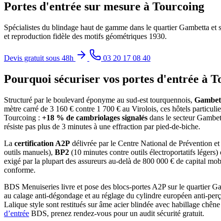
Portes d'entrée sur mesure à Tourcoing
Spécialistes du blindage haut de gamme dans le quartier Gambetta et 
et reproduction fidèle des motifs géométriques 1930.
Devis gratuit sous 48h
03 20 17 08 40
Pourquoi sécuriser vos portes d'entrée à T
Structuré par le boulevard éponyme au sud-est tourquennois,
Gambet
mètre carré de 3 160 € contre 1 700 € au Virolois, ces hôtels particuli
Tourcoing :
+18 % de cambriolages signalés
dans le secteur Gambett
résiste pas plus de 3 minutes à une effraction par pied-de-biche.
La
certification A2P
délivrée par le Centre National de Prévention et d
outils manuels),
BP2
(10 minutes contre outils électroportatifs légers)
exigé par la plupart des assureurs au-delà de 800 000 € de capital mob
conforme.
BDS Menuiseries livre et pose des blocs-portes A2P sur le quartier Ga
au calage anti-dégondage et au réglage du cylindre européen anti-perç
Lalique style sont restitués sur âme acier blindée avec habillage ch
d’entrée
BDS, prenez rendez-vous pour un audit sécurité gratuit.