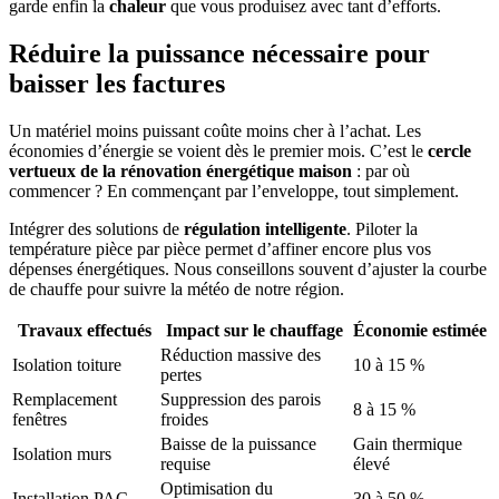
garde enfin la
chaleur
que vous produisez avec tant d’efforts.
Réduire la puissance nécessaire pour
baisser les factures
Un matériel moins puissant coûte moins cher à l’achat. Les
économies d’énergie se voient dès le premier mois. C’est le
cercle
vertueux de la rénovation énergétique maison
: par où
commencer ? En commençant par l’enveloppe, tout simplement.
Intégrer des solutions de
régulation intelligente
. Piloter la
température pièce par pièce permet d’affiner encore plus vos
dépenses énergétiques. Nous conseillons souvent d’ajuster la courbe
de chauffe pour suivre la météo de notre région.
Travaux effectués
Impact sur le chauffage
Économie estimée
Réduction massive des
Isolation toiture
10 à 15 %
pertes
Remplacement
Suppression des parois
8 à 15 %
fenêtres
froides
Baisse de la puissance
Gain thermique
Isolation murs
requise
élevé
Optimisation du
Installation PAC
30 à 50 %