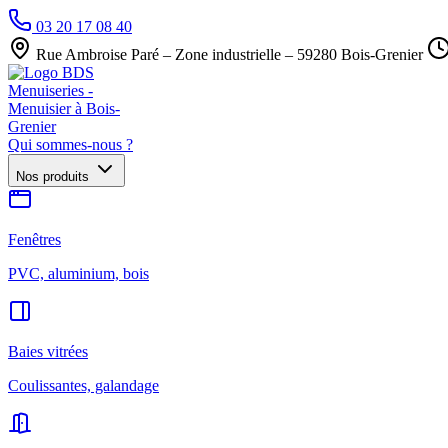
03 20 17 08 40
Rue Ambroise Paré – Zone industrielle – 59280 Bois-Grenier
Qui sommes-nous ?
Nos produits
Fenêtres
PVC, aluminium, bois
Baies vitrées
Coulissantes, galandage