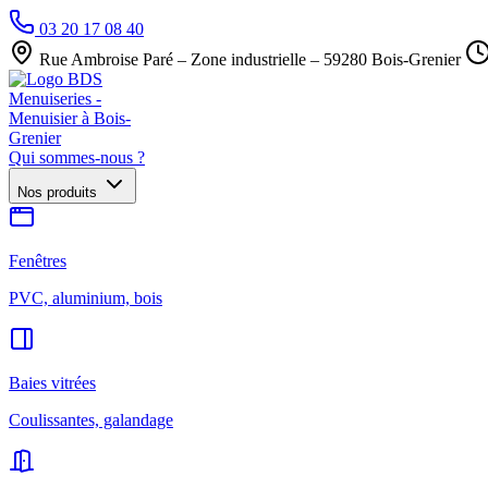
03 20 17 08 40
Rue Ambroise Paré – Zone industrielle – 59280 Bois-Grenier
Qui sommes-nous ?
Nos produits
Fenêtres
PVC, aluminium, bois
Baies vitrées
Coulissantes, galandage