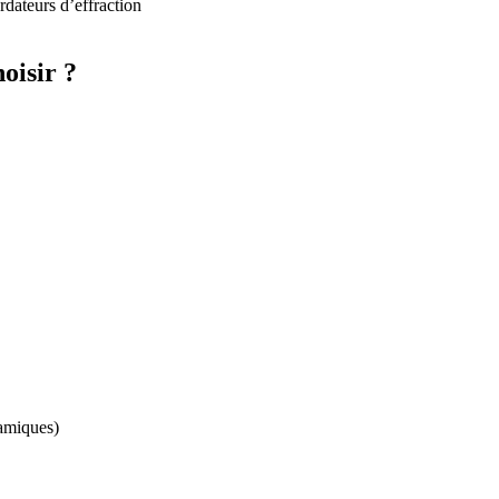
rdateurs d’effraction
oisir ?
ramiques)